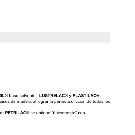
IL®
base solvente,
LUSTRELAC® y PLASTILAC®.
sos de madera al lograr la perfecta dilución de todos los
por
PETRILAC®
se obtiene "únicamente" con