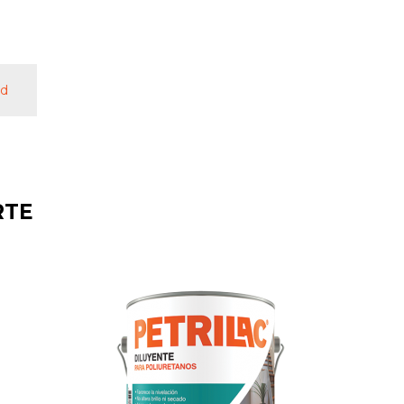
ad
RTE