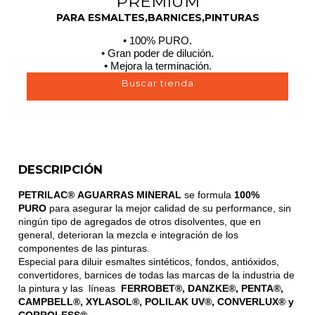
PREMIUM
PARA ESMALTES,BARNICES,PINTURAS
• 100% PURO.
• Gran poder de dilución.
• Mejora la terminación.
Buscar tienda
DESCRIPCIÓN
PETRILAC® AGUARRAS MINERAL
se formula
100%
PURO
para asegurar la mejor calidad de su performance, sin
ningún tipo de agregados de otros disolventes, que en
general, deterioran la mezcla e integración de los
componentes de las pinturas.
Especial para diluir esmaltes sintéticos, fondos, antióxidos,
convertidores, barnices de todas las marcas de la industria de
la pintura y las líneas
FERROBET®, DANZKE®, PENTA®,
CAMPBELL®, XYLASOL®, POLILAK UV®, CONVERLUX® y