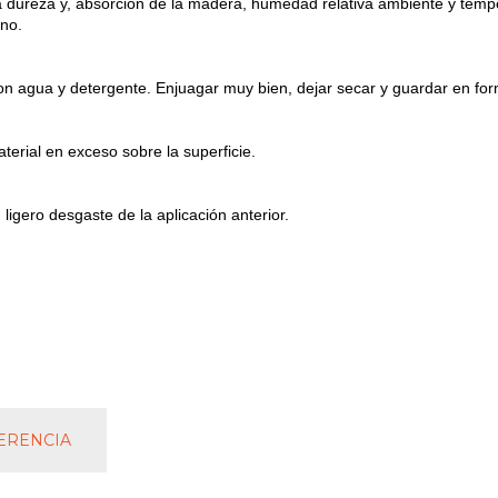
dureza y, absorción de la madera, humedad relativa ambiente y tempera
ano.
on agua y detergente. Enjuagar muy bien, dejar secar y guardar en form
erial en exceso sobre la superficie.
ligero desgaste de la aplicación anterior.
ERENCIA